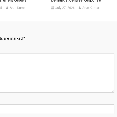
artment Results
Demands, Centre’s Response
25
Arun Kumar
July 27, 2026
Arun Kumar
lds are marked
*