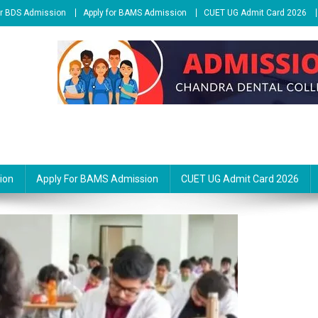
or BDS Admission
Apply for BAMS Admission
CUET UG Admit Card 2026
ion
Apply For BAMS Admission
CUET UG Admit Card 2026