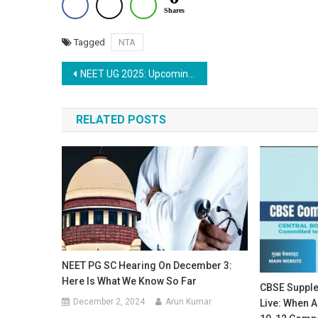
Shares
Tagged
NTA
Post
NEET UG 2025: Upcoming Notifications, Registration Details, and Exam Dates
navigation
RELATED POSTS
NEET PG SC Hearing On December 3:
Here Is What We Know So Far
CBSE Supple
December 2, 2024
Arun Kumar
Live: When 