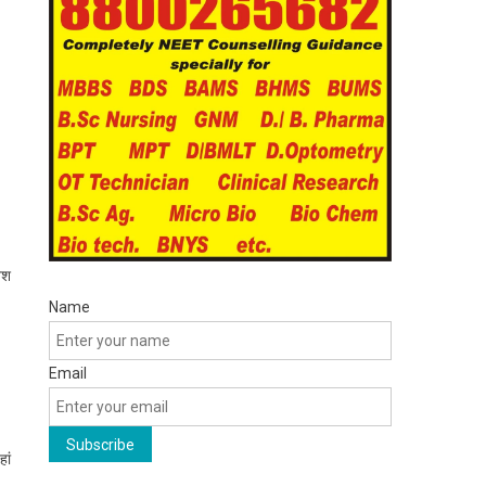
ेश
Name
Email
ां