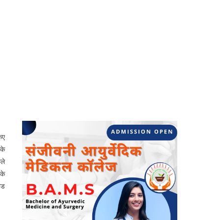
िए
के
ले
के
ोड