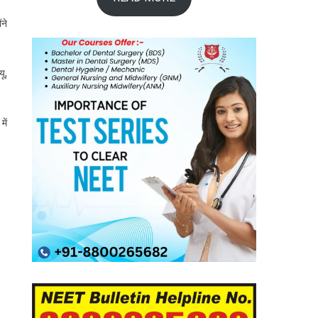
ंने
यू,
ें