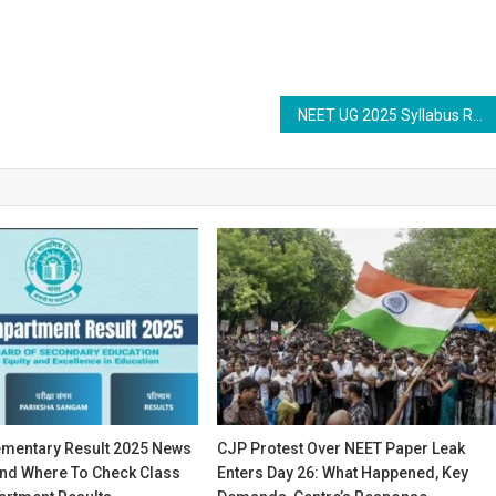
NEET UG 2025 Syllabus Released: Key Details and Important Information
mentary Result 2025 News
CJP Protest Over NEET Paper Leak
And Where To Check Class
Enters Day 26: What Happened, Key