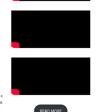
 ने
NTA
READ MORE