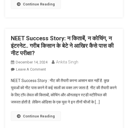
रुपये
Continue Reading
महीना,
कर्ज
लेकर
बेटी
को
NEET Success Story: न किताबें, न कोचिंग, न
दिलाया
इंटरनेट.. गरीब किसान के बेटे ने आखिर कैसे पास की
स्मार्टफोन,
नीट परीक्षा?
नीट
पास
Ankita Singh
December 14, 2024
कर
On
Leave A Comment
AIIMS
NEET
NEET Success Story : नीट की तैयारी करना आसान बात नहीं है. कुछ
पहुंची
Success
युवाओं को नीट पास करने में कई सालों का वक्त लग जाता है. नीट की तैयारी करने
बिटिया
Story:
के लिए टॉप लेवल की किताबों, कोचिंग और ऑनलाइन स्टडी मटीरियल की
न
जरूरत होती है. लेकिन ओडिशा के एक युवा ने इन तीनों चीजों के […]
किताबें,
न
कोचिंग,
Continue Reading
न