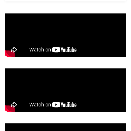
इंटरनेट..
गरीब
किसान
के
बेटे
ने
आखिर
कैसे
पास
की
नीट
परीक्षा?