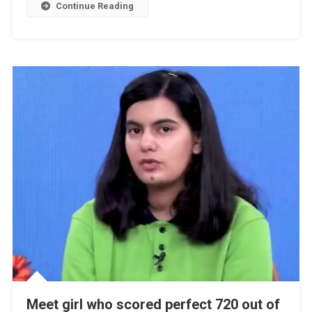
720
Continue Reading
In
NEET,
Took
Admission
In
India’s…,
Her
Name
Is…
Meet girl who scored perfect 720 out of