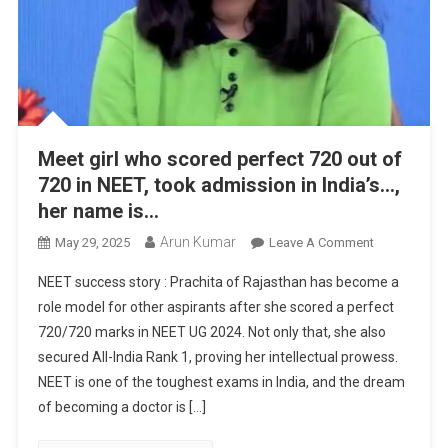
Meet girl who scored perfect 720 out of
720 in NEET, took admission in India’s…,
her name is…
Arun Kumar
On
May 29, 2025
Leave A Comment
Meet
NEET success story : Prachita of Rajasthan has become a
Girl
role model for other aspirants after she scored a perfect
Who
720/720 marks in NEET UG 2024. Not only that, she also
Scored
secured All-India Rank 1, proving her intellectual prowess.
Perfect
720
NEET is one of the toughest exams in India, and the dream
Out
of becoming a doctor is […]
Of