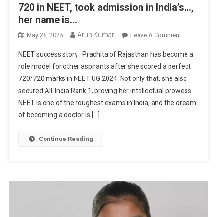
720 in NEET, took admission in India’s…,
her name is…
Arun Kumar
On
May 28, 2025
Leave A Comment
Meet
NEET success story : Prachita of Rajasthan has become a
Girl
role model for other aspirants after she scored a perfect
Who
720/720 marks in NEET UG 2024. Not only that, she also
Scored
secured All-India Rank 1, proving her intellectual prowess.
Perfect
720
NEET is one of the toughest exams in India, and the dream
Out
of becoming a doctor is […]
Of
720
Continue Reading
In
NEET,
Took
Admission
In
India’s…,
Her